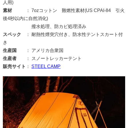
人用)
素材
： 7ozコットン 難燃性素材(US CPAI-84 引火
後4秒以内に自然消化)
撥水処理、防カビ処理済み
スペック
： 耐熱性煙突穴付き、防水性テントスカート付
き
生産国
： アメリカ合衆国
生産者
： スノートレッカーテント
販売サイト
：
STEEL CAMP