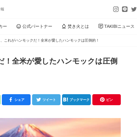
情報
カー
公式パートナー
焚き火とは
TAKIBIニュース
よ、これがハンモックだ！全米が愛したハンモックは圧倒的！
だ！全米が愛したハンモックは圧倒
シェア
ツイート
ブックマーク
ピン