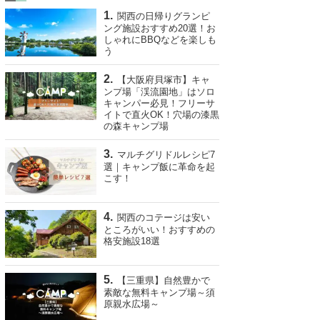
関西の日帰りグランピ
ング施設おすすめ20選！お
しゃれにBBQなどを楽しも
う
【大阪府貝塚市】キャ
ンプ場「渓流園地」はソロ
キャンパー必見！フリーサ
イトで直火OK！穴場の漆黒
の森キャンプ場
マルチグリドルレシピ7
選｜キャンプ飯に革命を起
こす！
関西のコテージは安い
ところがいい！おすすめの
格安施設18選
【三重県】自然豊かで
素敵な無料キャンプ場～須
原親水広場～