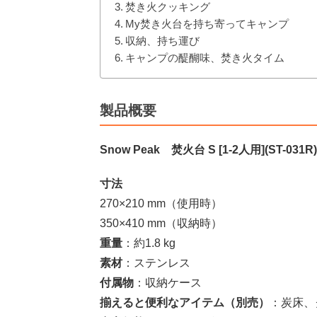
焚き火クッキング
My焚き火台を持ち寄ってキャンプ
収納、持ち運び
キャンプの醍醐味、焚き火タイム
製品概要
Snow Peak 焚火台 S [1-2人用](ST-031R)
寸法
270×210 mm（使用時）
350×410 mm（収納時）
重量
：約1.8 kg
素材
：ステンレス
付属物
：収納ケース
揃えると便利なアイテム（別売）
：炭床、