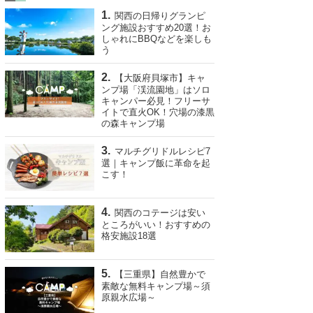
関西の日帰りグランピ
ング施設おすすめ20選！お
しゃれにBBQなどを楽しも
う
【大阪府貝塚市】キャ
ンプ場「渓流園地」はソロ
キャンパー必見！フリーサ
イトで直火OK！穴場の漆黒
の森キャンプ場
マルチグリドルレシピ7
選｜キャンプ飯に革命を起
こす！
関西のコテージは安い
ところがいい！おすすめの
格安施設18選
【三重県】自然豊かで
素敵な無料キャンプ場～須
原親水広場～