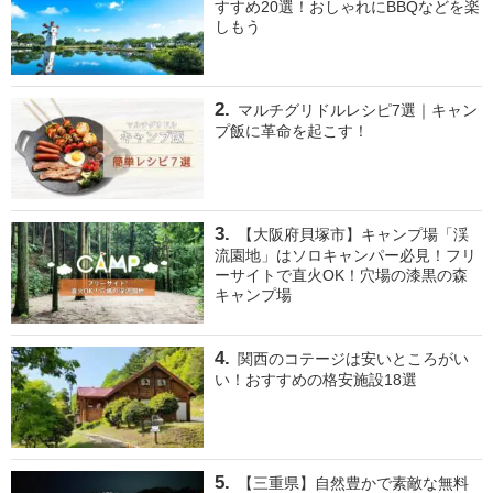
すすめ20選！おしゃれにBBQなどを楽
しもう
マルチグリドルレシピ7選｜キャン
プ飯に革命を起こす！
【大阪府貝塚市】キャンプ場「渓
流園地」はソロキャンパー必見！フリ
ーサイトで直火OK！穴場の漆黒の森
キャンプ場
関西のコテージは安いところがい
い！おすすめの格安施設18選
【三重県】自然豊かで素敵な無料