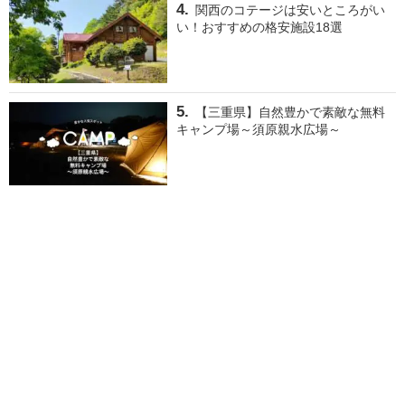
関西のコテージは安いところがい
い！おすすめの格安施設18選
【三重県】自然豊かで素敵な無料
キャンプ場～須原親水広場～