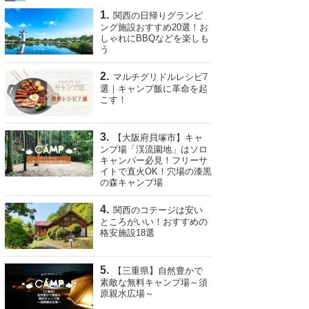
関西の日帰りグランピ
ング施設おすすめ20選！お
しゃれにBBQなどを楽しも
う
マルチグリドルレシピ7
選｜キャンプ飯に革命を起
こす！
【大阪府貝塚市】キャ
ンプ場「渓流園地」はソロ
キャンパー必見！フリーサ
イトで直火OK！穴場の漆黒
の森キャンプ場
関西のコテージは安い
ところがいい！おすすめの
格安施設18選
【三重県】自然豊かで
素敵な無料キャンプ場～須
原親水広場～