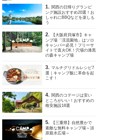
関西の日帰りグランピ
ング施設おすすめ20選！お
しゃれにBBQなどを楽しも
う
【大阪府貝塚市】キャ
ンプ場「渓流園地」はソロ
キャンパー必見！フリーサ
イトで直火OK！穴場の漆黒
の森キャンプ場
マルチグリドルレシピ7
選｜キャンプ飯に革命を起
こす！
関西のコテージは安い
ところがいい！おすすめの
格安施設18選
【三重県】自然豊かで
素敵な無料キャンプ場～須
原親水広場～