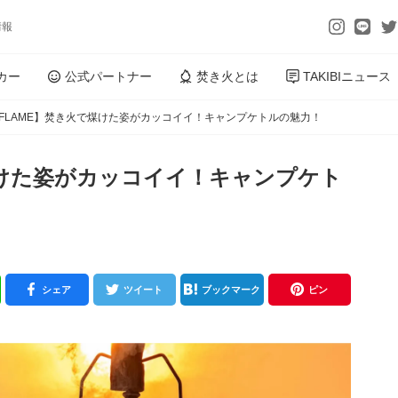
情報
カー
公式パートナー
焚き火とは
TAKIBIニュース
IFLAME】焚き火で煤けた姿がカッコイイ！キャンプケトルの魅力！
で煤けた姿がカッコイイ！キャンプケト
シェア
ツイート
ブックマーク
ピン