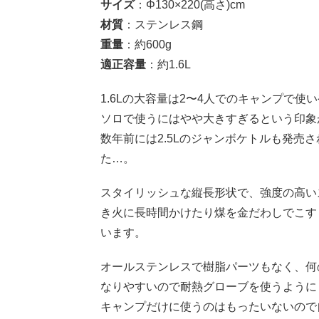
サイズ
：
Φ130×220(
高さ
)cm
材質
：ステンレス鋼
重量
：約
600g
適正容量
：約
1.6L
1.6L
の大容量は
2〜4
人でのキャンプで使い
ソロで使うにはやや大きすぎるという印象
数年前には
2.5L
のジャンボケトルも発売さ
た…。
スタイリッシュな縦長形状で、強度の高い
き火に長時間かけたり煤を金だわしでこす
います。
オールステンレスで樹脂パーツもなく、何
なりやすいので耐熱グローブを使うように
キャンプだけに使うのはもったいないので