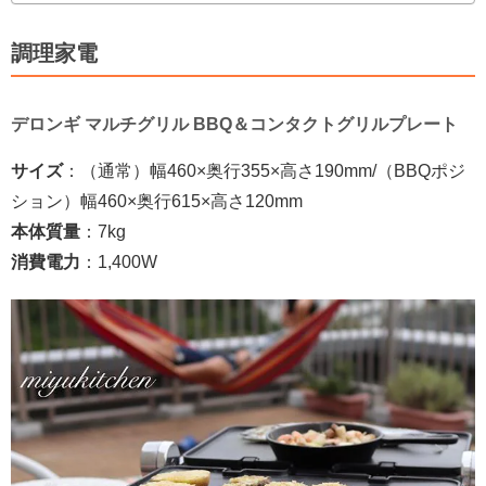
調理家電
デロンギ マルチグリル
BBQ
＆コンタクトグリルプレート
サイズ
：（通常）幅
460×
奥行
355×
高さ
190mm/（BBQポジ
ション）幅
460×
奥行
615×
高さ
120mm
本体質量
：
7
kg
消費電力
：
1,400W