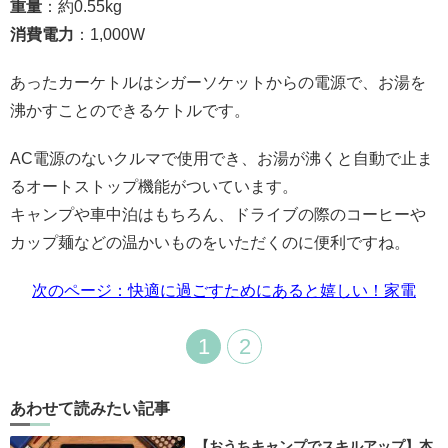
重量
：約
0.55
kg
消費電力
：
1,000W
あったカーケトルはシガーソケットからの電源で、お湯を
沸かすことのできるケトルです。
AC
電源のないクルマで使用でき、お湯が沸くと自動で止ま
るオートストップ機能がついています。
キャンプや車中泊はもちろん、ドライブの際のコーヒーや
カップ麺などの温かいものをいただくのに便利ですね。
次のページ：快適に過ごすためにあると嬉しい！家電
1
2
あわせて読みたい記事
【おうちキャンプでスキルアップ】本