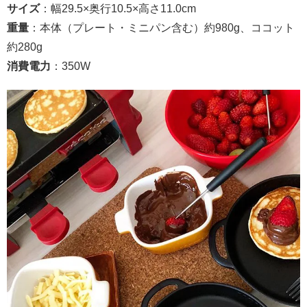
サイズ
：幅
29.5×
奥行
10.5×
高さ
11.0cm
重量
：本体（プレート・ミニパン含む）約
980g
、ココット
約
280g
消費電力
：
350W