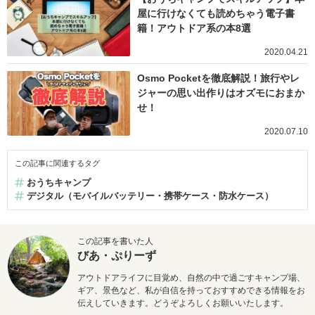
屋に行けなくても読めちゃう電子書
籍！アウトドア系の本8選
2020.04.21
Osmo Pocketを徹底解説！旅行やレ
ジャーの思い出作りはオズモにおまか
せ！
2020.07.10
この記事に関連するタグ
おうちキャンプ
デジタル（モバイルバッテリー・携帯ケース・防水ケース）
この記事を書いた人
びあ・ぷりーず
アウトドアライフに目覚め、自然の中で過ごすキャンプ場、
ギア、景色など、私が自信を持っておすすめできる情報をお
伝えしていきます。どうぞよろしくお願いいたします。