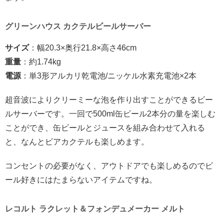
グリーンハウス カクテルビールサーバー
サイズ
：幅
20.3×
奥行
21.8×
高さ
46cm
重量
：約
1.74kg
電源
：単
3
形アルカリ乾電池
/
ニッケル水素充電池
×2
本
超音波によりクリーミーな泡を作り出すことができるビー
ルサーバーです。一回で
500ml
缶ビール
2
本分の量を楽しむ
ことができ、缶ビールとジュースを組み合わせて入れる
と、なんとビアカクテルも楽しめます。
コンセントの必要がなく、アウトドアでも楽しめるのでビ
ール好きにはたまらないアイテムですね。
レコルト ラクレット＆フォンデュメーカー メルト