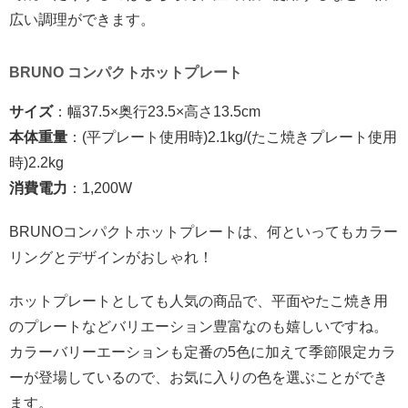
広い調理ができます。
BRUNO
コンパクトホットプレート
サイズ
：幅
37.5×
奥行
23.5×
高さ
13.5cm
本体重量
：
(平プレート使用時)2.1kg
/(たこ焼きプレート使用
時)
2.2kg
消費電力
：
1,200W
BRUNO
コンパクトホットプレートは、何といってもカラー
リングとデザインがおしゃれ！
ホットプレートとしても人気の商品で、平面やたこ焼き用
のプレートなどバリエーション豊富なのも嬉しいですね。
カラーバリーエーションも定番の
5
色に加えて季節限定カラ
ーが登場しているので、お気に入りの色を選ぶことができ
ます。