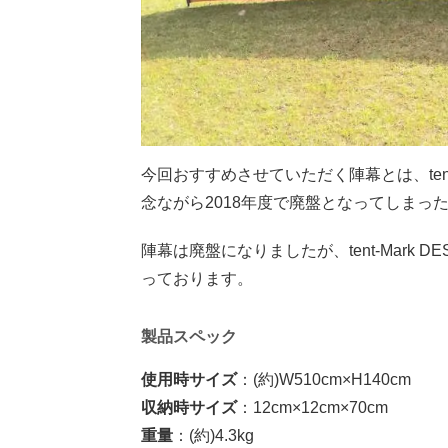
今回おすすめさせていただく陣幕とは、
te
念ながら
2018
年度で廃盤となってしまっ
陣幕は廃盤になりましたが、tent-Mark 
っております。
製品スペック
使用時サイズ
：(約)W
510cm×
H
140cm
収納時サイズ
：
12cm×12cm×70cm
重量
：(約)4.3kg