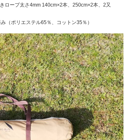
きロープ太さ4mm
140cm×2
本、
250cm×2
本、
2
又
済み（ポリエステル
65
％、コットン
35
％）