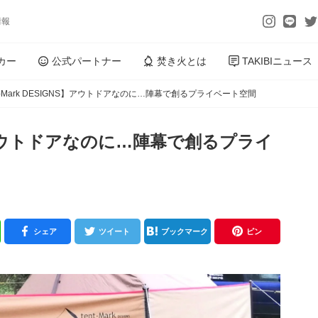
情報
カー
公式パートナー
焚き火とは
TAKIBIニュース
nt-Mark DESIGNS】アウトドアなのに…陣幕で創るプライベート空間
GNS】アウトドアなのに…陣幕で創るプライ
シェア
ツイート
ブックマーク
ピン