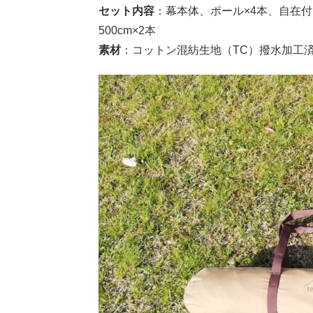
セット内容
：幕本体、ポール
×4
本、自在付
500cm×2
本
素材
：コットン混紡生地（
TC
）撥水加工