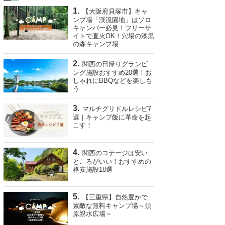
【大阪府貝塚市】キャ
ンプ場「渓流園地」はソロ
キャンパー必見！フリーサ
イトで直火OK！穴場の漆黒
の森キャンプ場
関西の日帰りグランピ
ング施設おすすめ20選！お
しゃれにBBQなどを楽しも
う
マルチグリドルレシピ7
選｜キャンプ飯に革命を起
こす！
関西のコテージは安い
ところがいい！おすすめの
格安施設18選
【三重県】自然豊かで
素敵な無料キャンプ場～須
原親水広場～