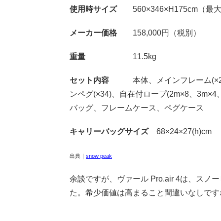
使用時サイズ
560×346×H175cm（最
メーカー価格
158,000円（税別）
重量
11.5kg
セット内容
本体、メインフレーム(×2
ンペグ(×34)、自在付ロープ(2m×8、3
バッグ、フレームケース、ペグケース
キャリーバッグサイズ
68×24×27(h)cm
出典｜
snow peak
余談ですが、ヴァール Pro.air 4は、ス
た。希少価値は高まること間違いなしです