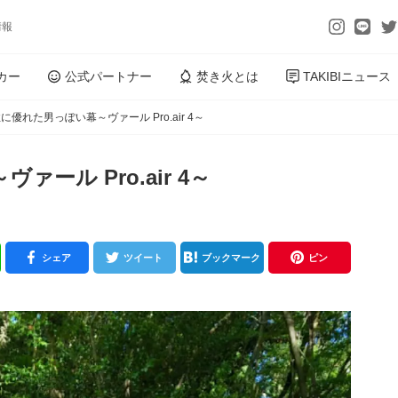
情報
カー
公式パートナー
焚き火とは
TAKIBIニュース
に優れた男っぽい幕～ヴァール Pro.air 4～
ール Pro.air 4～
シェア
ツイート
ブックマーク
ピン