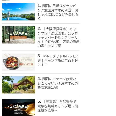
関西の日帰りグランピ
ング施設おすすめ20選！お
しゃれにBBQなどを楽しも
う
【大阪府貝塚市】キャ
ンプ場「渓流園地」はソロ
キャンパー必見！フリーサ
イトで直火OK！穴場の漆黒
の森キャンプ場
マルチグリドルレシピ7
選｜キャンプ飯に革命を起
こす！
関西のコテージは安い
ところがいい！おすすめの
格安施設18選
【三重県】自然豊かで
素敵な無料キャンプ場～須
原親水広場～