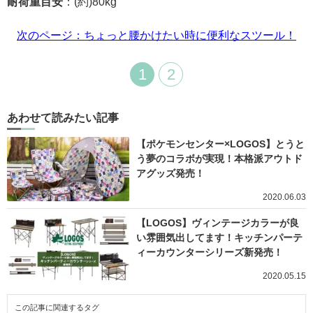
耐荷重目安
：(約)80kg
次のページ：ちょっと腰かけたい時に便利なスツール！
1
2
あわせて読みたい記事
【ポケモンセンター×LOGOS】とうと
う夢のコラボが実現！本格派アウトド
アグッズ発売！
2020.06.03
【LOGOS】ヴィンテージカラーが良
い雰囲気出してます！キッチンパーテ
ィーカウンターシリーズ新発売！
2020.05.15
この記事に関連するタグ