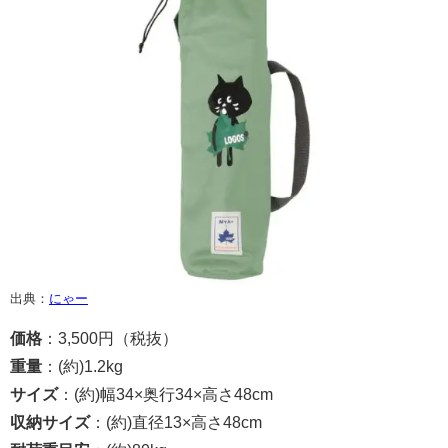
出典：
にゃー
価格
：3,500円（税抜）
重量
：(約)1.2kg
サイズ
：(約)幅34×奥行34×高さ48cm
収納サイズ
：(約)直径13×高さ48cm