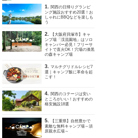
関西の日帰りグランピ
ング施設おすすめ20選！お
しゃれにBBQなどを楽しも
う
【大阪府貝塚市】キャ
ンプ場「渓流園地」はソロ
キャンパー必見！フリーサ
イトで直火OK！穴場の漆黒
の森キャンプ場
マルチグリドルレシピ7
選｜キャンプ飯に革命を起
こす！
関西のコテージは安い
ところがいい！おすすめの
格安施設18選
【三重県】自然豊かで
素敵な無料キャンプ場～須
原親水広場～