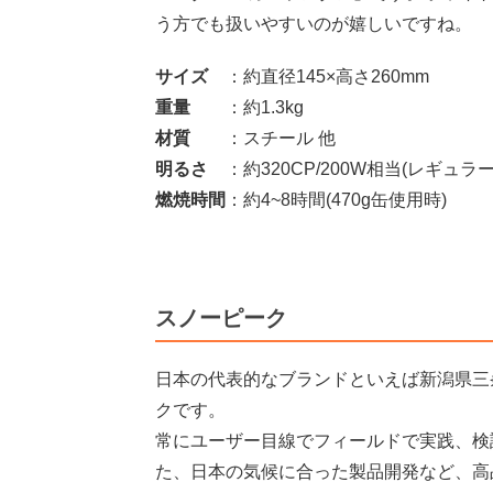
う方でも扱いやすいのが嬉しいですね。
サイズ
：約直径145×高さ260mm
重量
：約1.3kg
材質
：スチール 他
明るさ
：約320CP/200W相当(レギュラーガ
燃焼時間
：約4~8時間(470g缶使用時)
スノーピーク
日本の代表的なブランドといえば新潟県三
クです。
常にユーザー目線でフィールドで実践、検
た、日本の気候に合った製品開発など、高