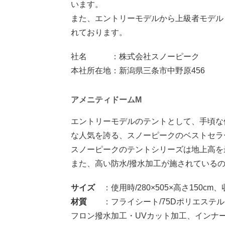
います。
また、エントリーモデルから上級者モデル
れております。
社名 ：株式会社スノーピーク
本社所在地：新潟県三条市中野原456
アメニティドームM
エントリーモデルのテントとして、手頃な
な人気を誇る、スノーピークのベストセラ
スノーピークのテントシリーズは地上高を
また、高い防水/撥水加工が施されている
サイズ
：使用時/280×505×高さ150cm、収
材質
：フライシート/75Dポリエステルタ
フロン撥水加工・UVカット加工、インナーウ