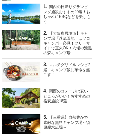
関西の日帰りグランピ
ング施設おすすめ20選！お
しゃれにBBQなどを楽しも
う
【大阪府貝塚市】キャ
ンプ場「渓流園地」はソロ
キャンパー必見！フリーサ
イトで直火OK！穴場の漆黒
の森キャンプ場
マルチグリドルレシピ7
選｜キャンプ飯に革命を起
こす！
関西のコテージは安い
ところがいい！おすすめの
格安施設18選
【三重県】自然豊かで
素敵な無料キャンプ場～須
原親水広場～