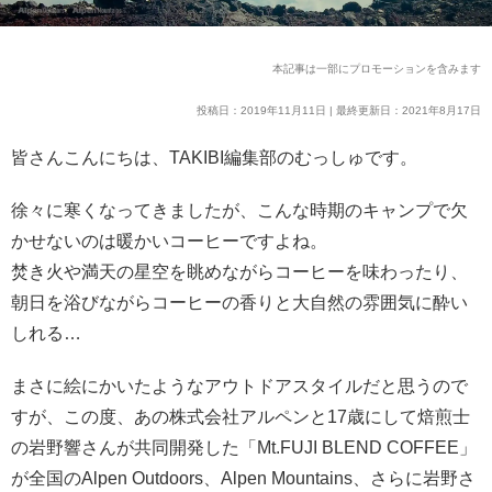
本記事は一部にプロモーションを含みます
投稿日：2019年11月11日 | 最終更新日：2021年8月17日
皆さんこんにちは、TAKIBI編集部のむっしゅです。
徐々に寒くなってきましたが、こんな時期のキャンプで欠
かせないのは暖かいコーヒーですよね。
焚き火や満天の星空を眺めながらコーヒーを味わったり、
朝日を浴びながらコーヒーの香りと大自然の雰囲気に酔い
しれる…
まさに絵にかいたようなアウトドアスタイルだと思うので
すが、この度、あの株式会社アルペンと17歳にして焙煎士
の岩野響さんが共同開発した「Mt.FUJI BLEND COFFEE」
が全国のAlpen Outdoors、Alpen Mountains、さらに岩野さ