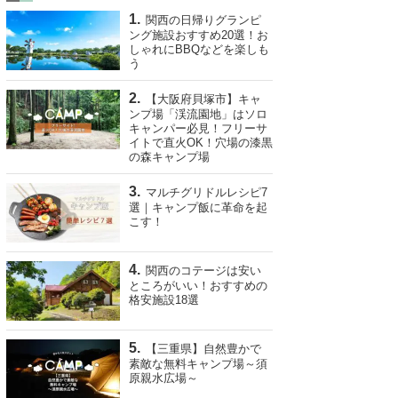
関西の日帰りグランピ
ング施設おすすめ20選！お
しゃれにBBQなどを楽しも
う
【大阪府貝塚市】キャ
ンプ場「渓流園地」はソロ
キャンパー必見！フリーサ
イトで直火OK！穴場の漆黒
の森キャンプ場
マルチグリドルレシピ7
選｜キャンプ飯に革命を起
こす！
関西のコテージは安い
ところがいい！おすすめの
格安施設18選
【三重県】自然豊かで
素敵な無料キャンプ場～須
原親水広場～