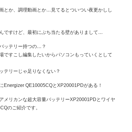
画とか、調理動画とか…見てるとついつい夜更かしし
んですけど、最初にぶち当たる壁がありまして…
バッテリー持つの…？
場ですこし編集したいからパソコンもっていくとして
ッテリーじゃ足りなくない？
gizer QE10005CQとXP20001PDがある！
メリカンな超大容量バッテリーXP20001PDとワイヤ
5CQのご紹介です。