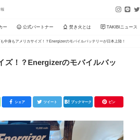
情報
カー
公式パートナー
焚き火とは
TAKIBIニュース
も中身もアメリカサイズ！？Energizerのモバイルバッテリーが日本上陸！
！？Energizerのモバイルバッ
シェア
ツイート
ブックマーク
ピン