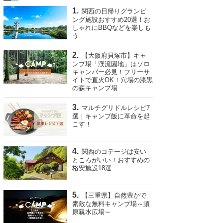
関西の日帰りグランピ
ング施設おすすめ20選！お
しゃれにBBQなどを楽しも
う
【大阪府貝塚市】キャ
ンプ場「渓流園地」はソロ
キャンパー必見！フリーサ
イトで直火OK！穴場の漆黒
の森キャンプ場
マルチグリドルレシピ7
選｜キャンプ飯に革命を起
こす！
関西のコテージは安い
ところがいい！おすすめの
格安施設18選
【三重県】自然豊かで
素敵な無料キャンプ場～須
原親水広場～