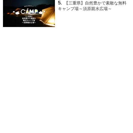
【三重県】自然豊かで素敵な無料
キャンプ場～須原親水広場～