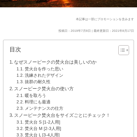
本記事は一部にプロモーションを含みます
投稿日：2019年7月8日 | 最終更新日：2021年8月17日
目次
なぜスノーピークの焚火台は美しいのか
焚火台を作った思い
洗練されたデザイン
抜群の耐久性
スノーピーク焚火台の使い方
暖を取ろう
料理にも最適
メンテナンスの仕方
スノーピーク焚火台をサイズごとにチェック！
焚火台 S [1-2人用]
焚火台 M [2-3人用]
焚火台 L [3-4人用]