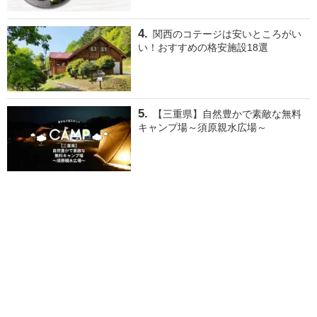
関西のコテージは安いところがい
い！おすすめの格安施設18選
【三重県】自然豊かで素敵な無料
キャンプ場～須原親水広場～