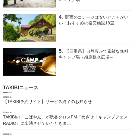
関西のコテージは安いところがい
い！おすすめの格安施設18選
【三重県】自然豊かで素敵な無料
キャンプ場～須原親水広場～
TAKIBIニュース
2024.10.01
【TAKIBI予約サイト】サービス終了のお知らせ
2024.02.06
TAKIBIの「こばやん」が渋谷クロスFM『めざせ！キャンプフェス
RADIO』に出演させていただきま…
2024.01.24