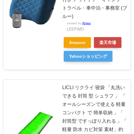
トラベル・車中泊・事務室 (ブ
ルー)
created by
Rinker
LEEPWEI
Amazon
楽天市場
Yahooショッピング
LICLI リクライ 寝袋 「丸洗い
できる 封筒 型 シュラフ 」 「
オールシーズンで使える 軽量
コンパクト で 簡単収納 」「
封筒型 ですっぽり入れる 」「
軽量 防水 カビ対策 素材」約