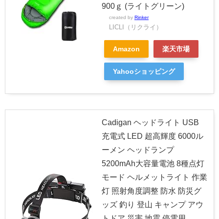
900ｇ (ライトグリーン)
created by
Rinker
LICLI（リクライ）
Amazon
楽天市場
Yahooショッピング
Cadigan ヘッドライト USB
充電式 LED 超高輝度 6000ル
ーメン ヘッドランプ
5200mAh大容量電池 8種点灯
モード ヘルメットライト 作業
灯 照射角度調整 防水 防災グ
ッズ 釣り 登山 キャンプ アウ
トドア 災害 地震 停電用