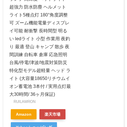
超強力 防水防塵 ヘルメット
ライト5種点灯 180°角度調整
可 ズーム機能電量ディスプレ
イ可能 耐衝撃 長時間型 明る
い ledライト 小型 作業用 夜釣
り 最適 登山 キャンプ 散歩 夜
間訓練 自転車 倉庫 応急照明
台風/停電/津波/地震対策防災
特化型モデル超軽量 ヘッド ラ
イト (大容量18650リチウムイ
オン蓄電池 3本付 / 実用点灯最
大30時間/ 36ヶ月保証)
RUILAMRON
Amazon
楽天市場