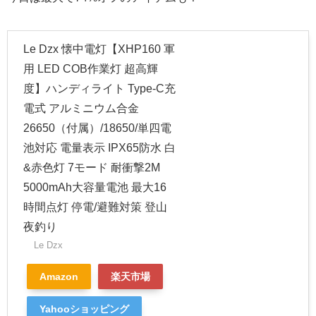
Le Dzx 懐中電灯【XHP160 軍
用 LED COB作業灯 超高輝
度】ハンディライト Type-C充
電式 アルミニウム合金
26650（付属）/18650/単四電
池対応 電量表示 IPX65防水 白
&赤色灯 7モード 耐衝撃2M
5000mAh大容量電池 最大16
時間点灯 停電/避難対策 登山
夜釣り
Le Dzx
Amazon
楽天市場
Yahooショッピング