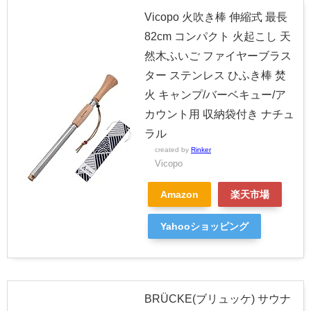
Vicopo 火吹き棒 伸縮式 最長
82cm コンパクト 火起こし 天
然木ふいご ファイヤーブラス
ター ステンレス ひふき棒 焚
火 キャンプ/バーベキュー/ア
カウント用 収納袋付き ナチュ
ラル
created by
Rinker
Vicopo
Amazon
楽天市場
Yahooショッピング
BRÜCKE(ブリュッケ) サウナ