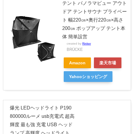
テント パノラマビュー アウト
ドア テントサウナ プライベー
ト 幅220㎝×奥行220㎝×高さ
200㎝ ポップアップ テント本
体 簡単設営
created by
Rinker
BRÜCKE
Amazon
楽天市場
Yahooショッピング
爆光 LEDヘッドライト P190
800000ルーメ usb充電式 超高
輝度 最も強 充電 USB ヘッド
ランプ 高輝度 ヘッドライト