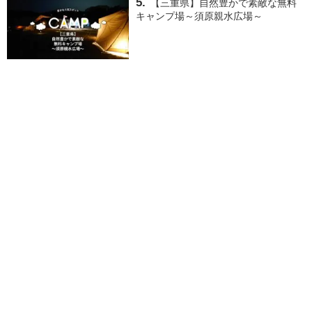
【三重県】自然豊かで素敵な無料
キャンプ場～須原親水広場～