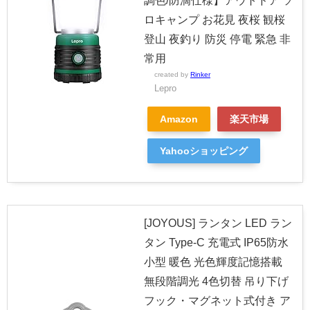
調色/防滴仕様】アウトドア ソ
ロキャンプ お花見 夜桜 観桜
登山 夜釣り 防災 停電 緊急 非
常用
created by
Rinker
Lepro
Amazon
楽天市場
Yahooショッピング
[JOYOUS] ランタン LED ラン
タン Type-C 充電式 IP65防水
小型 暖色 光色輝度記憶搭載
無段階調光 4色切替 吊り下げ
フック・マグネット式付き ア