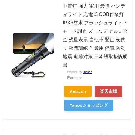
中電灯 強力 軍用 最強 ハンデ
ィライト 充電式 COB作業灯
IPX6防水 フラッシュライト 7
モード調光 ズーム式 アルミ合
金 残量表示 自転車 登山 夜釣
り 夜間訓練 作業用 停電 防災
地震 避難対策 日本語取扱説明
書
created by
Rinker
Eornmor
Amazon
楽天市場
Yahooショッピング