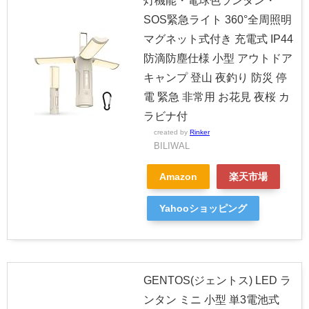
灯機能・電球色ランタン・
SOS緊急ライト 360°全周照明
マグネット式付き 充電式 IP44
防滴防塵仕様 小型 アウトドア
キャンプ 登山 夜釣り 防災 停
電 緊急 非常用 お花見 夜桜 カ
ラビナ付
created by
Rinker
BILIWAL
Amazon
楽天市場
Yahooショッピング
GENTOS(ジェントス) LED ラ
ンタン ミニ 小型 単3電池式