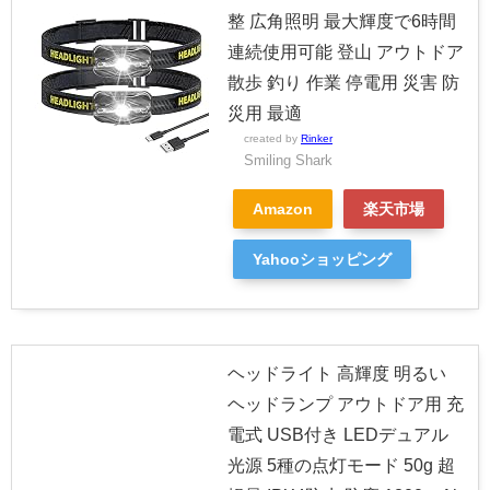
整 広角照明 最大輝度で6時間
連続使用可能 登山 アウトドア
散歩 釣り 作業 停電用 災害 防
災用 最適
created by
Rinker
Smiling Shark
Amazon
楽天市場
Yahooショッピング
ヘッドライト 高輝度 明るい
ヘッドランプ アウトドア用 充
電式 USB付き LEDデュアル
光源 5種の点灯モード 50g 超