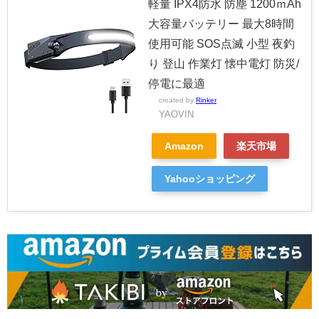
軽量 IPX4防水 防塵 1200ｍAh
大容量バッテリー 最大8時間
使用可能 SOS点滅 小型 夜釣
り 登山 作業灯 懐中電灯 防災/
停電に最適
created by
Rinker
YAOVIN
Amazon
楽天市場
Yahooショッピング