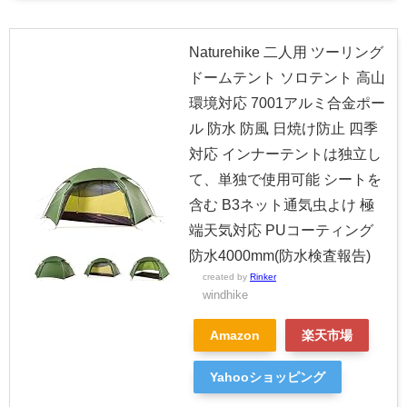
Naturehike 二人用 ツーリング
ドームテント ソロテント 高山
環境対応 7001アルミ合金ポー
ル 防水 防風 日焼け防止 四季
対応 インナーテントは独立し
て、単独で使用可能 シートを
含む B3ネット通気虫よけ 極
端天気対応 PUコーティング
防水4000mm(防水検査報告)
created by
Rinker
windhike
Amazon
楽天市場
Yahooショッピング