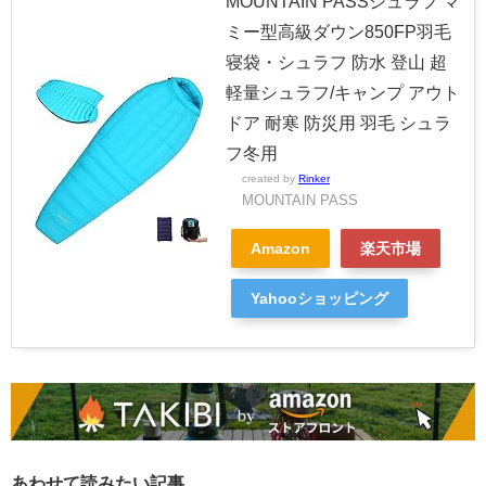
MOUNTAIN PASSシュラフ マ
ミー型高級ダウン850FP羽毛
寝袋・シュラフ 防水 登山 超
軽量シュラフ/キャンプ アウト
ドア 耐寒 防災用 羽毛 シュラ
フ冬用
created by
Rinker
MOUNTAIN PASS
Amazon
楽天市場
Yahooショッピング
あわせて読みたい記事