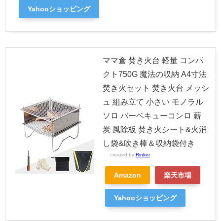
Yahooショッピング
ママ倉 焚き火台 軽量 コンパ
クト750G 魔法の収納 A4寸法
焚き火セット 焚き火台 メッシ
ュ 組み立て 小さい モノラル
ソロ バーベキューコンロ 薪
炭 風除板 焚き火シート&火消
し袋&吹き棒＆収納袋付き
created by
Rinker
Amazon
楽天市場
Yahooショッピング