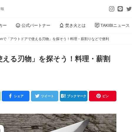
情報
カー
公式パートナー
焚き火とは
TAKIBIニュース
zonで「アウトドアで使える刃物」を探そう！料理・薪割りなどで便利
で使える刃物」を探そう！料理・薪割
シェア
ツイート
ブックマーク
ピン