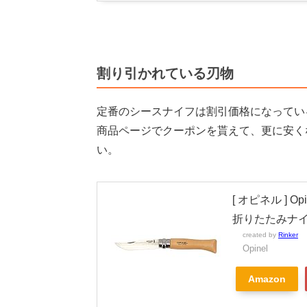
割り引かれている刃物
定番のシースナイフは割引価格になってい
商品ページでクーポンを貰えて、更に安く
い。
[ オピネル ] 
折りたたみナイフ 
created by
Rinker
Opinel
Amazon