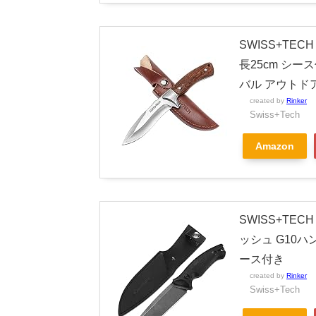
SWISS+TE
長25cm シー
バル アウトド
created by
Rinker
Swiss+Tech
Amazon
SWISS+TE
ッシュ G10ハ
ース付き
created by
Rinker
Swiss+Tech