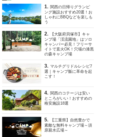
関西の日帰りグランピ
ング施設おすすめ20選！お
しゃれにBBQなどを楽しも
う
【大阪府貝塚市】キャ
ンプ場「渓流園地」はソロ
キャンパー必見！フリーサ
イトで直火OK！穴場の漆黒
の森キャンプ場
マルチグリドルレシピ7
選｜キャンプ飯に革命を起
こす！
関西のコテージは安い
ところがいい！おすすめの
格安施設18選
【三重県】自然豊かで
素敵な無料キャンプ場～須
原親水広場～