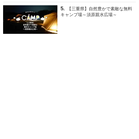
【三重県】自然豊かで素敵な無料
キャンプ場～須原親水広場～