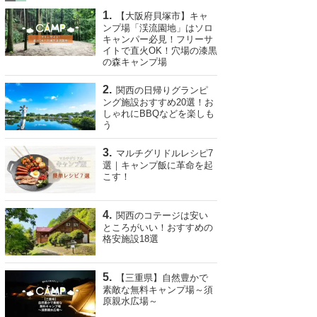
【大阪府貝塚市】キャ
ンプ場「渓流園地」はソロ
キャンパー必見！フリーサ
イトで直火OK！穴場の漆黒
の森キャンプ場
関西の日帰りグランピ
ング施設おすすめ20選！お
しゃれにBBQなどを楽しも
う
マルチグリドルレシピ7
選｜キャンプ飯に革命を起
こす！
関西のコテージは安い
ところがいい！おすすめの
格安施設18選
【三重県】自然豊かで
素敵な無料キャンプ場～須
原親水広場～