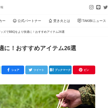
情報
カー
公式パートナー
焚き火とは
TAKIBIニュース
ッズでBBQをより快適に！おすすめアイテム26選
適に！おすすめアイテム26選
シェア
ツイート
ブックマーク
ピン