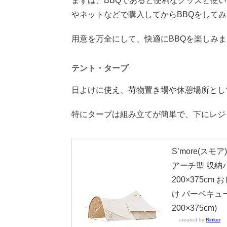
まずは、BBQであると便利なグッズと使い
やネットなどで購入してからBBQをして
用意を万全にして、快適にBBQを楽しみ
テント・タープ
日よけに使え、荷物置き場や休憩場所とし
特にタープは組み立てが簡単で、下にレジ
S’more(スモア
アーチ型 収納
200×375cm
け バーベキュー 
200×375cm)
created by
Rinker