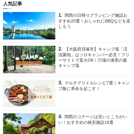
人気記事
関西の日帰りグランピング施設お
すすめ20選！おしゃれにBBQなどを楽
しもう
【大阪府貝塚市】キャンプ場「渓
流園地」はソロキャンパー必見！フリ
ーサイトで直火OK！穴場の漆黒の森
キャンプ場
マルチグリドルレシピ7選｜キャン
プ飯に革命を起こす！
関西のコテージは安いところがい
い！おすすめの格安施設18選