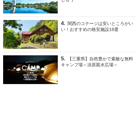
関西のコテージは安いところがい
い！おすすめの格安施設18選
【三重県】自然豊かで素敵な無料
キャンプ場～須原親水広場～