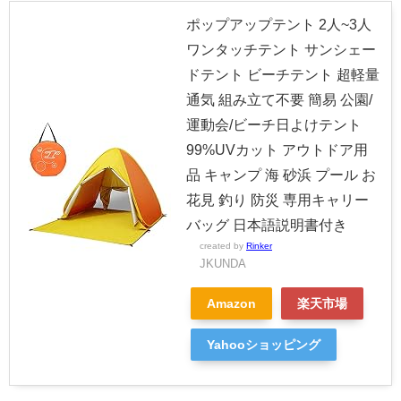
ポップアップテント 2人~3人
ワンタッチテント サンシェー
ドテント ビーチテント 超軽量
通気 組み立て不要 簡易 公園/
運動会/ビーチ日よけテント
99%UVカット アウトドア用
品 キャンプ 海 砂浜 プール お
花見 釣り 防災 専用キャリー
バッグ 日本語説明書付き
created by
Rinker
JKUNDA
Amazon
楽天市場
Yahooショッピング