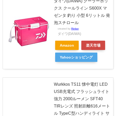
ダイワ(DAIWA) クーラーボッ
クス クールライン S600X マ
ゼンタ 釣り 小型 6リットル 発
泡スチロール
created by
Rinker
ダイワ(DAIWA)
Amazon
楽天市場
Yahooショッピング
Wurkkos TS11 懐中電灯 LED
USB充電式 フラッシュライト
強力 2000ルーメン SFT40
TIRレンズ 照射距離616メート
ル TypeC型ハンディライト サ