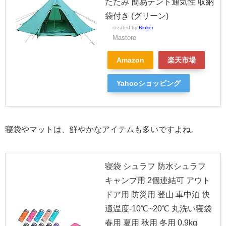
たたみ 簡易テント通気性 収納
袋付き (グリーン)
created by
Rinker
Mastore
Amazon
楽天市場
Yahooショッピング
寝袋やマットは、鮮やかなアイテムも多いですよね。
寝袋 シュラフ 防水シュラフ
キャンプ用 2個連結可 アウト
ドア用 防災用 登山 車中泊 快
適温度-10℃~20℃ 丸洗い寝袋
春用 夏用 秋用 冬用 0.9kg