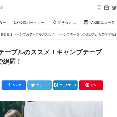
情報
カー
公式パートナー
焚き火とは
TAKIBIニュース
心者必見!】キャンプ用テーブルのススメ！キャンプテーブルの選び方から自作方法
用テーブルのススメ！キャンプテーブ
で網羅！
シェア
ツイート
ブックマーク
ピン