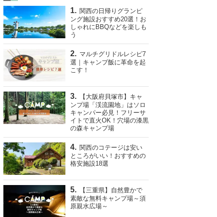
関西の日帰りグランピ
ング施設おすすめ20選！お
しゃれにBBQなどを楽しも
う
マルチグリドルレシピ7
選｜キャンプ飯に革命を起
こす！
【大阪府貝塚市】キャ
ンプ場「渓流園地」はソロ
キャンパー必見！フリーサ
イトで直火OK！穴場の漆黒
の森キャンプ場
関西のコテージは安い
ところがいい！おすすめの
格安施設18選
【三重県】自然豊かで
素敵な無料キャンプ場～須
原親水広場～