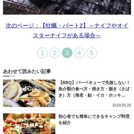
次のページ：【牡蠣・パート2】～ナイフやオイ
スターナイフがある場合～
1
2
3
4
5
あわせて読みたい記事
【BBQ】バーベキューで失敗しない！
魚介類の食べ方・焼き方・捌き（さば
き）方（海老・鮎・イカ・ホッキ…
2019.05.25
初心者でも簡単にできるキャンプ料理
を紹介