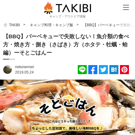
キャンプ・アウトドア情報
TAKIBI
キャンプ料理・キャンプ飯
【BBQ】バーベキューで失敗
【BBQ】バーベキューで失敗しない！魚介類の食べ
方・焼き方・捌き（さばき）方（ホタテ・牡蠣・蛤
編）ーそとごはんー
nekosensei
2019.05.24