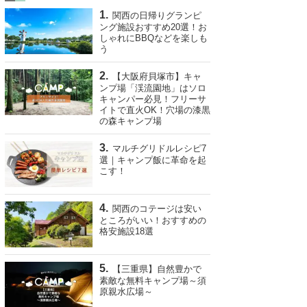
関西の日帰りグランピ
ング施設おすすめ20選！お
しゃれにBBQなどを楽しも
う
【大阪府貝塚市】キャ
ンプ場「渓流園地」はソロ
キャンパー必見！フリーサ
イトで直火OK！穴場の漆黒
の森キャンプ場
マルチグリドルレシピ7
選｜キャンプ飯に革命を起
こす！
関西のコテージは安い
ところがいい！おすすめの
格安施設18選
【三重県】自然豊かで
素敵な無料キャンプ場～須
原親水広場～