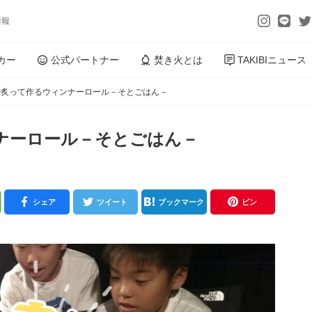
情報
カー
公式パートナー
焚き火とは
TAKIBIニュース
で炙って作るウィンナーロール－そとごはん－
ナーロール－そとごはん－
シェア
ツイート
ブックマーク
ピン