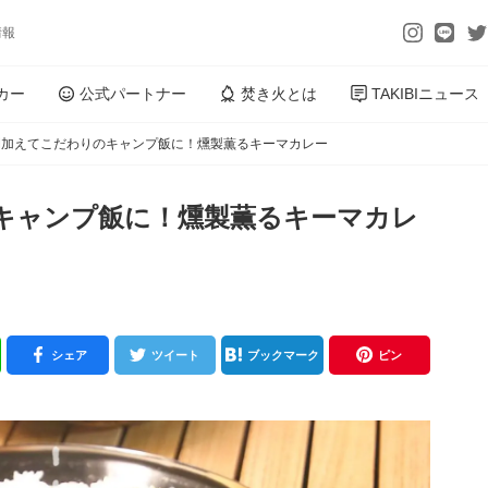
情報
カー
公式パートナー
焚き火とは
TAKIBIニュース
間加えてこだわりのキャンプ飯に！燻製薫るキーマカレー
キャンプ飯に！燻製薫るキーマカレ
シェア
ツイート
ブックマーク
ピン