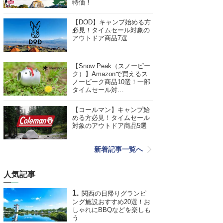
特価！
【DOD】キャンプ始める方
必見！タイムセール対象の
アウトドア商品7選
【Snow Peak（スノーピー
ク）】Amazonで買えるス
ノーピーク商品10選！一部
タイムセール対…
【コールマン】キャンプ始
める方必見！タイムセール
対象のアウトドア商品5選
新着記事一覧へ
人気記事
関西の日帰りグランピ
ング施設おすすめ20選！お
しゃれにBBQなどを楽しも
う