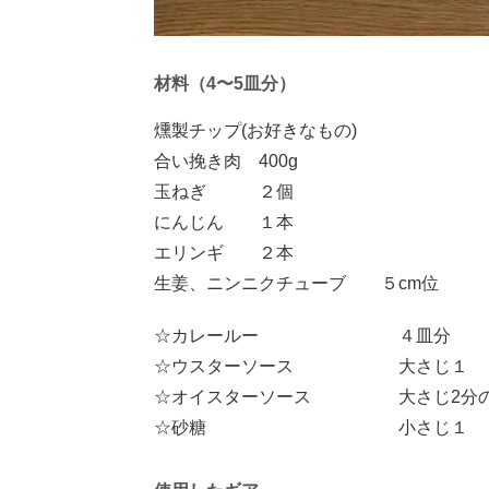
材料（4〜5皿分）
燻製チップ(お好きなもの)
合い挽き肉 400g
玉ねぎ ２個
にんじん １本
エリンギ ２本
生姜、ニンニクチューブ ５cm位
☆カレールー ４皿分
☆ウスターソース 大さじ１
☆オイスターソース 大さじ2分
☆砂糖 小さじ１