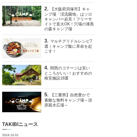
【大阪府貝塚市】キャ
ンプ場「渓流園地」はソロ
キャンパー必見！フリーサ
イトで直火OK！穴場の漆黒
の森キャンプ場
マルチグリドルレシピ7
選｜キャンプ飯に革命を起
こす！
関西のコテージは安い
ところがいい！おすすめの
格安施設18選
【三重県】自然豊かで
素敵な無料キャンプ場～須
原親水広場～
TAKIBIニュース
2024.10.01