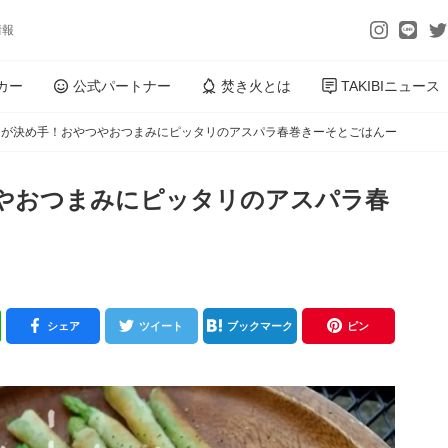
情報
カー
公式パートナー
焚き火とは
TAKIBIニュース
スが決め手！おやつやおつまみにピッタリのアスパラ春巻きーそとごはんー
やおつまみにピッタリのアスパラ春
シェア
ツイート
ブックマーク
ピン