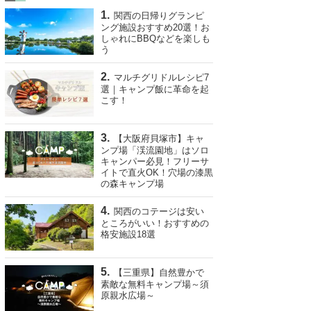
関西の日帰りグランピ
ング施設おすすめ20選！お
しゃれにBBQなどを楽しも
う
マルチグリドルレシピ7
選｜キャンプ飯に革命を起
こす！
【大阪府貝塚市】キャ
ンプ場「渓流園地」はソロ
キャンパー必見！フリーサ
イトで直火OK！穴場の漆黒
の森キャンプ場
関西のコテージは安い
ところがいい！おすすめの
格安施設18選
【三重県】自然豊かで
素敵な無料キャンプ場～須
原親水広場～