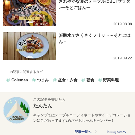
さわやかな夏のテーブルにBLTサラダ
♪ーそとごはんー
2019.08.08
炭酸水でさくさくフリット－そとごは
ん－
2019.09.22
この記事に関連するタグ
Coleman
つまみ
昼食・夕食
朝食
野菜料理
この記事を書いた人
たんたん
キャンプではテーブルコーディネートやサイトデコレーショ
ンにこだわってます♪めざせおしゃれキャンパー！
記事一覧へ
Instagramへ