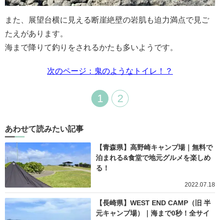
また、展望台横に見える断崖絶壁の岩肌も迫力満点で見ご
たえがあります。
海まで降りて釣りをされるかたも多いようです。
次のページ：鬼のようなトイレ！？
1
2
あわせて読みたい記事
【青森県】高野崎キャンプ場｜無料で
泊まれる&食堂で地元グルメを楽しめ
る！
2022.07.18
【長崎県】WEST END CAMP（旧 半
元キャンプ場）｜海まで0秒！全サイ