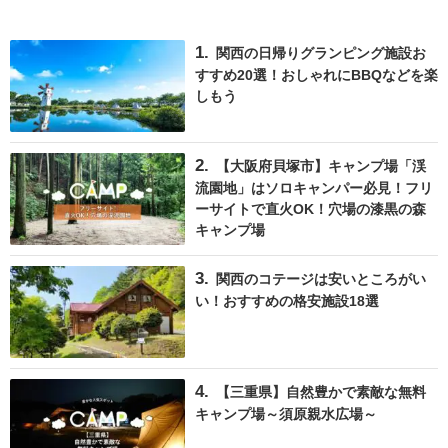
関西の日帰りグランピング施設お
すすめ20選！おしゃれにBBQなどを楽
しもう
【大阪府貝塚市】キャンプ場「渓
流園地」はソロキャンパー必見！フリ
ーサイトで直火OK！穴場の漆黒の森
キャンプ場
関西のコテージは安いところがい
い！おすすめの格安施設18選
【三重県】自然豊かで素敵な無料
キャンプ場～須原親水広場～