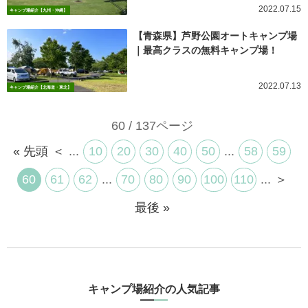
2022.07.15
キャンプ場紹介【九州・沖縄】
【青森県】芦野公園オートキャンプ場
｜最高クラスの無料キャンプ場！
2022.07.13
キャンプ場紹介【北海道・東北】
60 / 137ページ
« 先頭
＜
...
10
20
30
40
50
...
58
59
60
61
62
...
70
80
90
100
110
...
＞
最後 »
キャンプ場紹介の人気記事