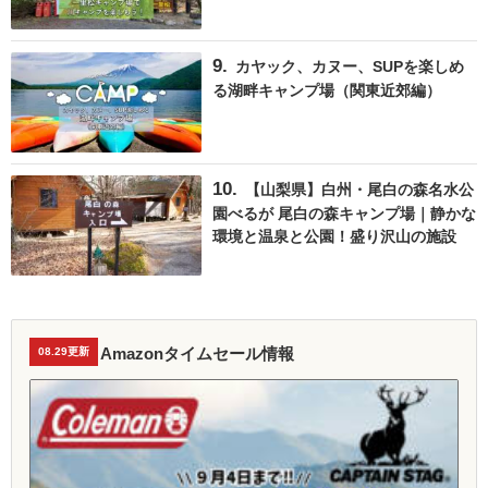
カヤック、カヌー、SUPを楽しめ
る湖畔キャンプ場（関東近郊編）
【山梨県】白州・尾白の森名水公
園べるが 尾白の森キャンプ場｜静かな
環境と温泉と公園！盛り沢山の施設
Amazonタイムセール情報
08.29更新