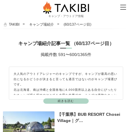
キャンプ・アウトドア情報
TAKIBI
キャンプ場紹介
(60/137ページ目)
キャンプ場紹介記事一覧 （60/137ページ目）
掲載件数 591〜600/1365件
大人気のアウトドアレジャーのキャンプですが、キャンプが最高の思い
出になるかどうかが決まると言っても過言ではないのがキャンプ場選び
です。
北は北海道、南は沖縄と全国各地に4,000箇所以上ある自分にぴったり
なキャンプ場を探すのはとても大変な作業です。ここでは素敵なキャン
プ場を探している皆さんへキャンパーが実際にキャンプをしてきた感想
続きを読む
とおすすめポイントを交えながらキャンプ場の紹介をしています。
富士山が目の前に見えるキャンプ場や、温泉施設が併設されたキャンプ
【千葉県】BUB RESORT Chosei
場、子どもたちが楽しく遊べる遊具や広場があるキャンプ場、愛犬を連
Village｜グ…
れて一緒にキャンプができるドッグラン付きのキャンプ場などあなたに
合ったキャンプ場がきっと見つかるはずですよ。