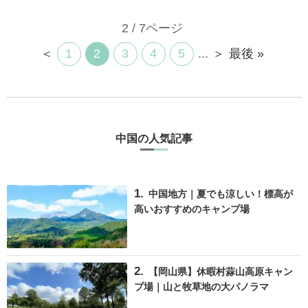
2 / 7ページ
＜
1
2
3
4
5
...
＞
最後 »
中国の人気記事
中国地方｜夏でも涼しい！標高が
高いおすすめのキャンプ場
【岡山県】休暇村蒜山高原キャン
プ場｜山と牧草地の大パノラマ