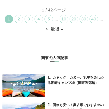
1 / 42ページ
1
2
3
4
5
...
10
20
30
40
...
＞
最後 »
関東の人気記事
カヤック、カヌー、SUPを楽しめ
る湖畔キャンプ場（関東近郊編）
価格も安い！奥多摩でおすすめの