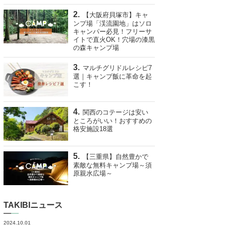
【大阪府貝塚市】キャ
ンプ場「渓流園地」はソロ
キャンパー必見！フリーサ
イトで直火OK！穴場の漆黒
の森キャンプ場
マルチグリドルレシピ7
選｜キャンプ飯に革命を起
こす！
関西のコテージは安い
ところがいい！おすすめの
格安施設18選
【三重県】自然豊かで
素敵な無料キャンプ場～須
原親水広場～
TAKIBIニュース
2024.10.01