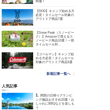
特価！
【DOD】キャンプ始める方
必見！タイムセール対象の
アウトドア商品7選
【Snow Peak（スノーピー
ク）】Amazonで買えるス
ノーピーク商品10選！一部
タイムセール対…
【コールマン】キャンプ始
める方必見！タイムセール
対象のアウトドア商品5選
新着記事一覧へ
人気記事
関西の日帰りグランピ
ング施設おすすめ20選！お
しゃれにBBQなどを楽しも
う