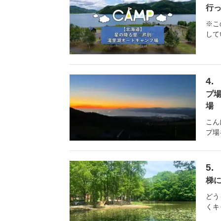
行
※こ
して
プ
場
こん
プ場
梯
どう
くキ