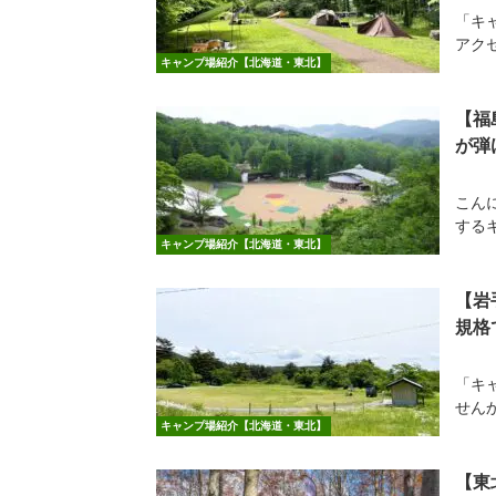
「キ
アク
キャンプ場紹介【北海道・東北】
【福
が弾
こん
する
キャンプ場紹介【北海道・東北】
【岩
規格
「キ
せん
キャンプ場紹介【北海道・東北】
【東