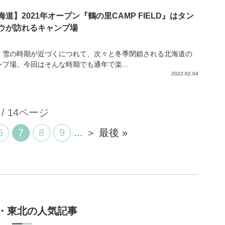
海道】2021年オープン『鶴の里CAMP FIELD』はタン
ウが訪れるキャンプ場
、雪の時期が近づくにつれて、次々と冬季閉鎖される北海道の
ンプ場。今回はそんな時期でも通年で楽...
2022.02.04
 / 14ページ
6
7
8
9
...
＞
最後 »
・東北の人気記事