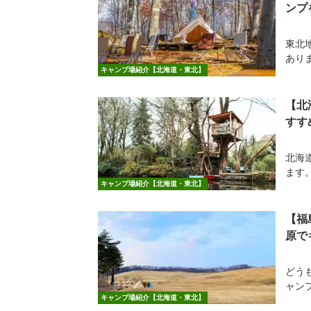
ンプ
東北
あり
キャンプ場紹介【北海道・東北】
【北
すす
北海
ます。
キャンプ場紹介【北海道・東北】
【福
原で
どうも
ャン
キャンプ場紹介【北海道・東北】