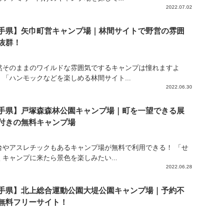
2022.07.02
手県】矢巾町営キャンプ場｜林間サイトで野営の雰囲
抜群！
然そのままのワイルドな雰囲気でするキャンプは憧れますよ
」「ハンモックなどを楽しめる林間サイト...
2022.06.30
手県】戸塚森森林公園キャンプ場｜町を一望できる展
付きの無料キャンプ場
台やアスレチックもあるキャンプ場が無料で利用できる！ 「せ
くキャンプに来たら景色を楽しみたい...
2022.06.28
手県】北上総合運動公園大堤公園キャンプ場｜予約不
無料フリーサイト！