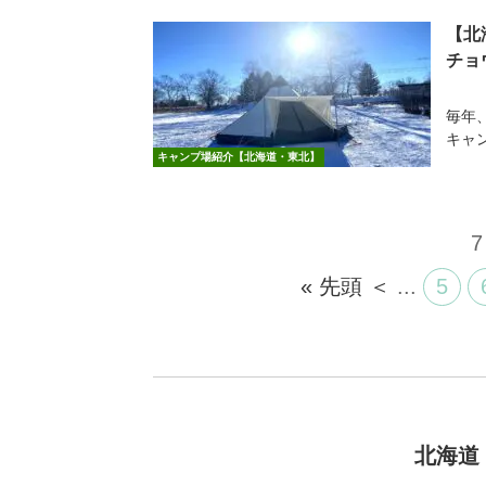
【北
チョ
毎年
キャ
キャンプ場紹介【北海道・東北】
7
« 先頭
＜
...
5
北海道