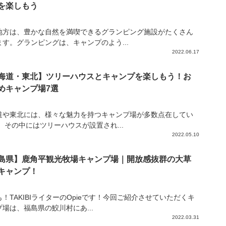
を楽しもう
地方は、豊かな自然を満喫できるグランピング施設がたくさん
ます。グランピングは、キャンプのよう...
2022.06.17
海道・東北】ツリーハウスとキャンプを楽しもう！お
めキャンプ場7選
道や東北には、様々な魅力を持つキャンプ場が多数点在してい
 その中にはツリーハウスが設置され...
2022.05.10
島県】鹿角平観光牧場キャンプ場｜開放感抜群の大草
キャンプ！
！TAKIBIライターのOpieです！今回ご紹介させていただくキ
プ場は、福島県の鮫川村にあ...
2022.03.31