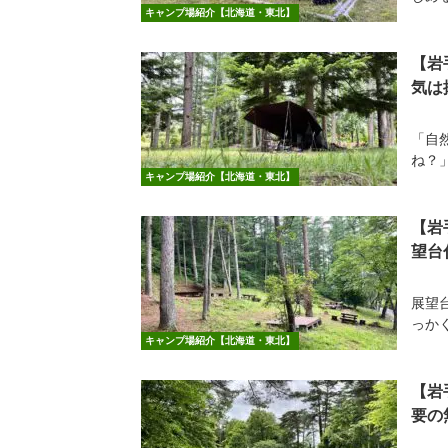
キャンプ場紹介【北海道・東北】
【岩
気は
「自
ね？
キャンプ場紹介【北海道・東北】
【岩
望台
展望
っか
キャンプ場紹介【北海道・東北】
【岩
要の