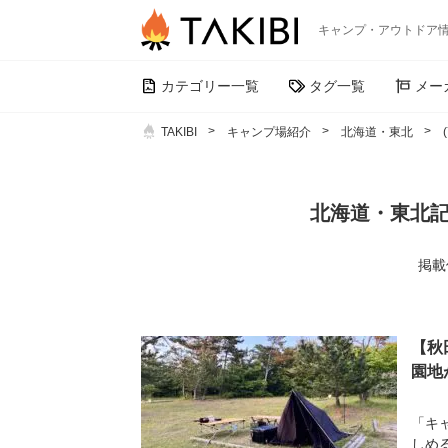
キャンプ・アウトドア
カテゴリー一覧
タグ一覧
メー
TAKIBI
キャンプ場紹介
北海道・東北
北海道・東北記
掲載件
【秋
園地
「キ
しめ