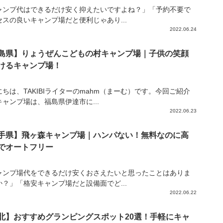
ャンプ代はできるだけ安く抑えたいですよね？」「予約不要で
セスの良いキャンプ場だと便利じゃあり...
2022.06.24
島県】りょうぜんこどもの村キャンプ場｜子供の笑顔
けるキャンプ場！
にちは、TAKIBIライターのmahm（まーむ）です。今回ご紹介
キャンプ場は、福島県伊達市に...
2022.06.23
手県】飛ヶ森キャンプ場｜ハンパない！無料なのに高
でオートフリー
ャンプ場代をできるだけ安くおさえたいと思ったことはありま
か？」「格安キャンプ場だと設備面でど...
2022.06.22
北】おすすめグランピングスポット20選！手軽にキャ