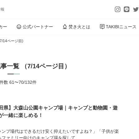
情報
カー
公式パートナー
焚き火とは
TAKIBIニュース
(7/14ページ目)
事一覧 （7/14ページ目）
数 61〜70/132件
田県】大森山公園キャンプ場｜キャンプと動物園・遊
が一緒に楽しめる！
ャンプ場代はできるだけ安く抑えたいですよね？」「子供が楽
るファミリー向けのキャンプ場を探して...