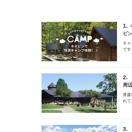
ビ
キャ
です
周
青森
れて