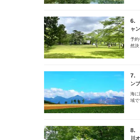
ャ
予約
然決
ンプ
海に
域で
川