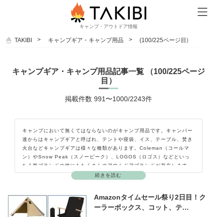
キャンプ・アウトドア情報
TAKIBI
キャンプギア・キャンプ用品
(100/225ページ目)
キャンプギア・キャンプ用品記事一覧 （100/225ページ
目）
掲載件数 991〜1000/2243件
キャンプにおいて無くてはならないのがキャンプ用品です。キャンパー
達からはキャンプギアと呼ばれ、テントや寝袋、イス、テーブル、焚き
火台などキャンプギアは様々な種類があります。Coleman（コールマ
ン）やSnow Peak（スノーピーク）、LOGOS（ロゴス）などといっ
た人気ブランドの他にもたくさんのアウトドアブランドが存在します。
最近ではキャンプ好きの方がガレージブランドを立ち上げて自分のこだ
続きを読む
わりを詰め込んだキャンプギアを作って販売しています。キャンプギア
を知れば知るほどキャンプをしたくなり、キャンプの楽しさが広がって
Amazonタイムセール祭り2日目！ク
いきます。ここではキャンプギア（キャンプ用品）の種類やおすすめの
ーラーボックス、コット、テ…
ポイント、使用方法などをご紹介していきます。