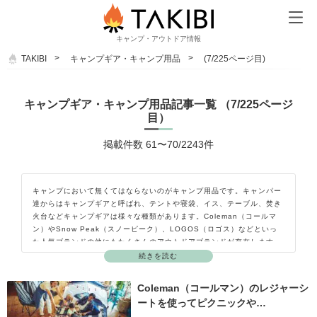
キャンプ・アウトドア情報
TAKIBI
キャンプギア・キャンプ用品
(7/225ページ目)
キャンプギア・キャンプ用品記事一覧 （7/225ページ
目）
掲載件数 61〜70/2243件
キャンプにおいて無くてはならないのがキャンプ用品です。キャンパー
達からはキャンプギアと呼ばれ、テントや寝袋、イス、テーブル、焚き
火台などキャンプギアは様々な種類があります。Coleman（コールマ
ン）やSnow Peak（スノーピーク）、LOGOS（ロゴス）などといっ
た人気ブランドの他にもたくさんのアウトドアブランドが存在します。
最近ではキャンプ好きの方がガレージブランドを立ち上げて自分のこだ
続きを読む
わりを詰め込んだキャンプギアを作って販売しています。キャンプギア
を知れば知るほどキャンプをしたくなり、キャンプの楽しさが広がって
Coleman（コールマン）のレジャーシ
いきます。ここではキャンプギア（キャンプ用品）の種類やおすすめの
ートを使ってピクニックや…
ポイント、使用方法などをご紹介していきます。