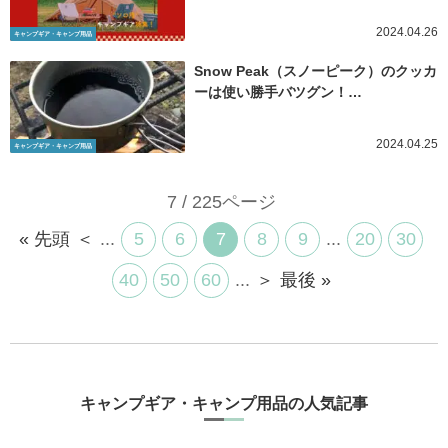
2024.04.26
キャンプギア・キャンプ用品
Snow Peak（スノーピーク）のクッカ
ーは使い勝手バツグン！…
2024.04.25
キャンプギア・キャンプ用品
7 / 225ページ
« 先頭
＜
...
5
6
7
8
9
...
20
30
40
50
60
...
＞
最後 »
キャンプギア・キャンプ用品の人気記事