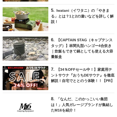
Iwatani（イワタニ）の「やきま
る」とは？1と2の違いなどを詳しく解
説！
【CAPTAIN STAG（キャプテンス
タッグ）】林間丸型ハンゴー4合炊き
｜炊飯もできて鍋としても使える大容
量飯盒
【34％OFFセール中！】家庭用テ
ントサウナ『おうちDEサウナ』を徹底
解説！自宅でととのう体験！！【PR】
「なんだ、このかっこいい集団
は！」人気ガレージブランドが集結し
たM16を紹介！