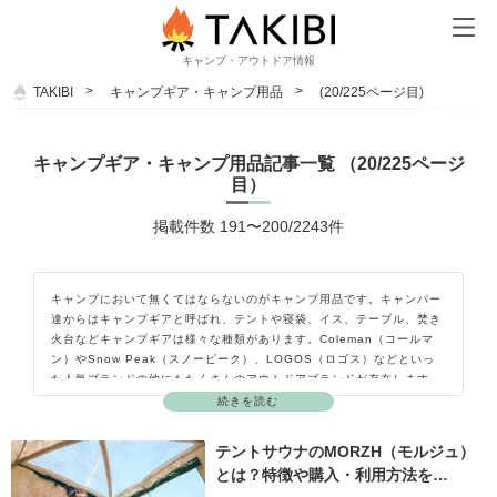
キャンプ・アウトドア情報
TAKIBI
キャンプギア・キャンプ用品
(20/225ページ目)
キャンプギア・キャンプ用品記事一覧 （20/225ページ
目）
掲載件数 191〜200/2243件
キャンプにおいて無くてはならないのがキャンプ用品です。キャンパー
達からはキャンプギアと呼ばれ、テントや寝袋、イス、テーブル、焚き
火台などキャンプギアは様々な種類があります。Coleman（コールマ
ン）やSnow Peak（スノーピーク）、LOGOS（ロゴス）などといっ
た人気ブランドの他にもたくさんのアウトドアブランドが存在します。
最近ではキャンプ好きの方がガレージブランドを立ち上げて自分のこだ
続きを読む
わりを詰め込んだキャンプギアを作って販売しています。キャンプギア
を知れば知るほどキャンプをしたくなり、キャンプの楽しさが広がって
テントサウナのMORZH（モルジュ）
いきます。ここではキャンプギア（キャンプ用品）の種類やおすすめの
とは？特徴や購入・利用方法を…
ポイント、使用方法などをご紹介していきます。