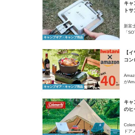
キャ
トサ
新富
「SO
キャンプギア・キャンプ用品
【イ
コン
Ama
がAm
キャンプギア・キャンプ用品
キャ
のヒ
Col
ドアメ