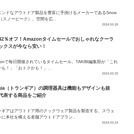
エンドなアウトドア製品を豊富に手掛けるメーカーであるSnow
k（スノーピーク）。空間を広...
2024.03.26
42％オフ！Amazonタイムセールでおしゃれなクーラ
ックスが今なら安い！
zonで毎日開催されているタイムセール。TAKIBI編集部が「これ
も！」「おトクかも！」...
2024.03.25
angia（トランギア）の調理器具は機能もデザインも抜
代表する商品をご紹介
ンギアはアウトドア用のクックウェア製品を製造する、スウェ
ンに本社を構える老舗アウトドアブラン...
2024.03.24