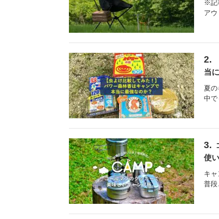
※記
アウ
当
夏の
中で
使
キャ
普段