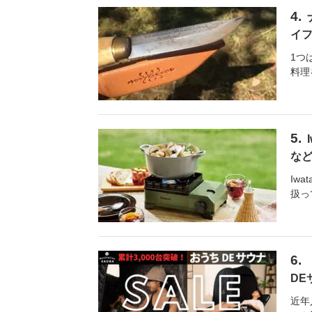
イ
1つ
料理
な
Iw
扱っ
DE
近年