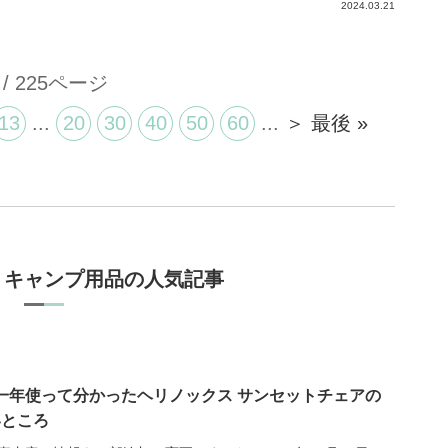
2024.03.21
 / 225ページ
13
...
20
30
40
50
60
...
＞
最後 »
・キャンプ用品の人気記事
一年使って分かったヘリノックス サンセットチェアの
いところ