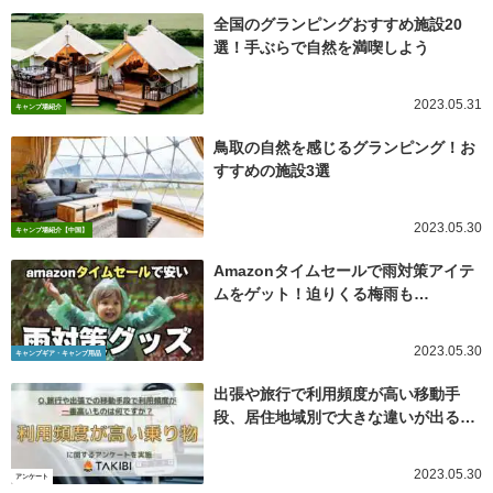
全国のグランピングおすすめ施設20
選！手ぶらで自然を満喫しよう
2023.05.31
キャンプ場紹介
鳥取の自然を感じるグランピング！お
すすめの施設3選
2023.05.30
キャンプ場紹介【中国】
Amazonタイムセールで雨対策アイテ
ムをゲット！迫りくる梅雨も…
2023.05.30
キャンプギア・キャンプ用品
出張や旅行で利用頻度が高い移動手
段、居住地域別で大きな違いが出る…
2023.05.30
アンケート