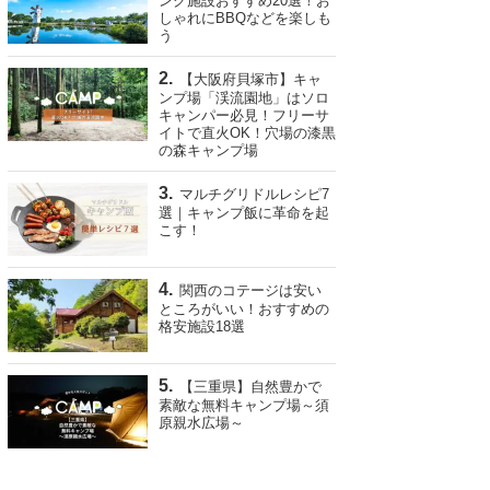
ング施設おすすめ20選！お
しゃれにBBQなどを楽しも
う
【大阪府貝塚市】キャ
ンプ場「渓流園地」はソロ
キャンパー必見！フリーサ
イトで直火OK！穴場の漆黒
の森キャンプ場
マルチグリドルレシピ7
選｜キャンプ飯に革命を起
こす！
関西のコテージは安い
ところがいい！おすすめの
格安施設18選
【三重県】自然豊かで
素敵な無料キャンプ場～須
原親水広場～