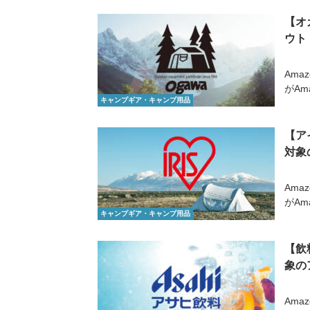
【オ
ウト
Ama
がAm
キャンプギア・キャンプ用品
【ア
対象
Ama
がAm
キャンプギア・キャンプ用品
【飲
象の
Ama