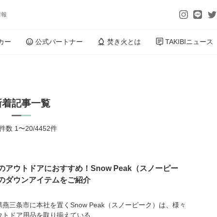
情報
カー
公式パートナー
焚き火とは
TAKIBIニュース
新着記事一覧
数 1〜20/4452件
のアウトドアにおすすめ！Snow Peak（スノーピー
のダウンアイテムをご紹介
県燕三条市に本社を置くSnow Peak（スノーピーク）は、様々
ウトドア用品を取り揃えている...