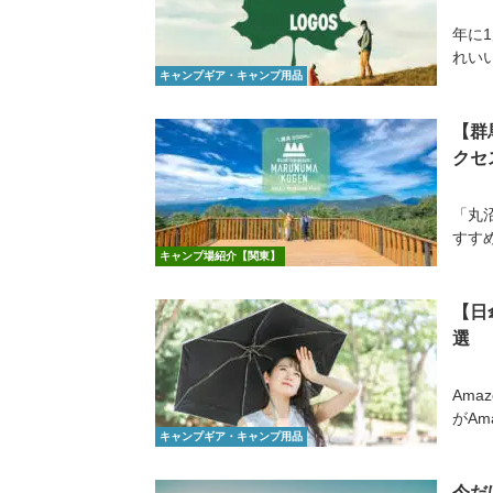
年に1
れいい
キャンプギア・キャンプ用品
【群
クセ
「丸
すす
キャンプ場紹介【関東】
【日
選
Ama
がAm
キャンプギア・キャンプ用品
今だ