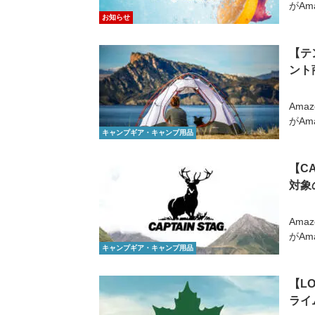
がAm
お知らせ
【テ
ント
Ama
がAm
キャンプギア・キャンプ用品
【C
対象
Ama
がAm
キャンプギア・キャンプ用品
【L
ライ