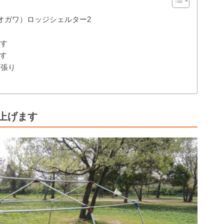
（オガワ）ロッジシェルター2
ます
す
ト張り
上げます