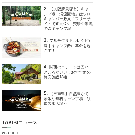
【大阪府貝塚市】キャ
ンプ場「渓流園地」はソロ
キャンパー必見！フリーサ
イトで直火OK！穴場の漆黒
の森キャンプ場
マルチグリドルレシピ7
選｜キャンプ飯に革命を起
こす！
関西のコテージは安い
ところがいい！おすすめの
格安施設18選
【三重県】自然豊かで
素敵な無料キャンプ場～須
原親水広場～
TAKIBIニュース
2024.10.01