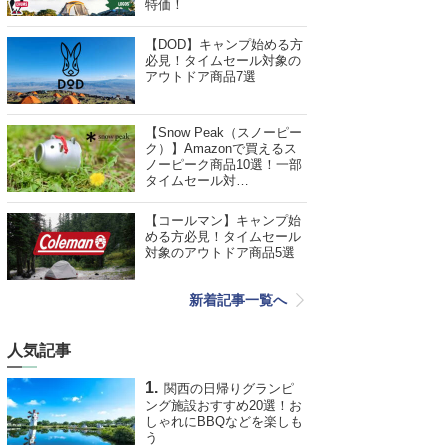
特価！
【DOD】キャンプ始める方
必見！タイムセール対象の
アウトドア商品7選
【Snow Peak（スノーピー
ク）】Amazonで買えるス
ノーピーク商品10選！一部
タイムセール対…
【コールマン】キャンプ始
める方必見！タイムセール
対象のアウトドア商品5選
新着記事一覧へ
人気記事
関西の日帰りグランピ
ング施設おすすめ20選！お
しゃれにBBQなどを楽しも
う