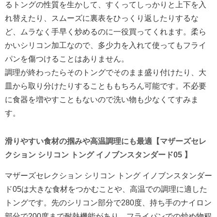
るトングの性質を生かして、すくってしっかりと上下を入
れ替えたり、スムーズに裏表をひっくり返したりするな
ど、ムラなく手早く炒めるのに一役買ってくれます。柔ら
かいシリコン加工なので、多少力を入れて使ってもフライ
パンを傷つけることはありません。
調理が終わったらそのトングでそのまま盛り付けたり、大
皿から取り分けたりすることももちろん可能です。不必要
に食器を増やすこともないので洗い物も少なくてすみま
す。
滑りやすい食材の掴みや高温調理にも最適【マザーズセレ
クション シリコン トング イノブンスタンダード05 】
マザーズセレクション シリコン トング イノブンスタンダー
ド05は大きな食材をつかむことや、高温での調理に適した
トングです。先のシリコン部分で280度、持ち手のナイロン
部分で200度まで耐熱機能があり、フライパンでの炒め物程