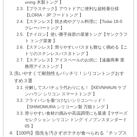
uning 木製トング 】
【プラスチック】アウトドアに便利な超軽量仕様
【LORIA・JP フードトング 】
【ステンレス】焼き肉やグリル料理に【Todai 18-0
クレーバートング 】
【ナイロン】使い勝手抜群の菜箸トング【サンクラフ
ト トング菜箸 】
【ステンレス】滑りやすいパスタも難なく掴める【ニ
トリのステンレスパスタトング 】
【ステンレス】アイスペールのお供に【遠藤商事 業
務用アイストング 】
洗いやすくて耐熱性もバッチリ！シリコントングおす
すめ３選
分解してスパチュラ代わりにも！【KEVNHAUN ケブ
ンハウン シリコン スマートトング 】
フライパンを傷つけないシリコンヘッド！
【SHIMOMURA シリコーン製 万能トング 】
滑りやすい食材の掴みや高温調理にも最適【マザーズ
セレクション シリコン トング イノブンスタンダード
05 】
【100均】指先を汚さずポテチが食べられる「チップス