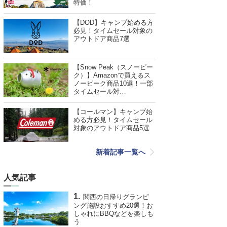
特価！
【DOD】キャンプ始める方
必見！タイムセール対象の
アウトドア商品7選
【Snow Peak（スノーピー
ク）】Amazonで買えるス
ノーピーク商品10選！一部
タイムセール対…
【コールマン】キャンプ始
める方必見！タイムセール
対象のアウトドア商品5選
新着記事一覧へ
人気記事
関西の日帰りグランピ
ング施設おすすめ20選！お
しゃれにBBQなどを楽しも
う