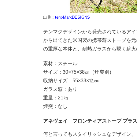
出典：
tent-MarkDESIGNS
テンマクデザインから発売されているアイア
から出てきた米国製の携帯薪ストーブを元
の重厚な本体と、耐熱ガラスから覗く薪火
素材：スチール
サイズ：30×75×38㎝（煙突別）
収納サイズ：55×33×⒓㎝
ガラス窓：あり
重量：21㎏
煙突：なし
アネヴェイ フロンティアストーブ プラ
何と言ってもスタイリッシュなデザイン、