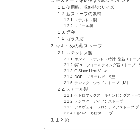
薪ストーブを選択する際のポイント
使用時、収納時のサイズ
薪ストーブの素材
ステンレス製
スチール製
煙突
ガラス窓
おすすめの薪ストーブ
ステンレス製
ホンマ ステンレス時計1型薪ストー
笑‘ｓ フォールディング薪ストーブ 
G-Stove Heat View
DOD メラテレビ 9型
テンマク ウッドストーブ【M】
スチール製
ペトロマックス キャンピングストーブL
テンマク アイアンストーブ
アネヴェイ フロンティアストーブ プ
Ogawa ちびストーブ
まとめ