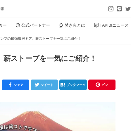
情報
カー
公式パートナー
焚き火とは
TAKIBIニュース
ャンプの最強煖房ギア、薪ストーブを一気にご紹介！
、薪ストーブを一気にご紹介！
シェア
ツイート
ブックマーク
ピン