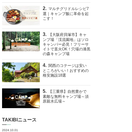
マルチグリドルレシピ7
選｜キャンプ飯に革命を起
こす！
【大阪府貝塚市】キャ
ンプ場「渓流園地」はソロ
キャンパー必見！フリーサ
イトで直火OK！穴場の漆黒
の森キャンプ場
関西のコテージは安い
ところがいい！おすすめの
格安施設18選
【三重県】自然豊かで
素敵な無料キャンプ場～須
原親水広場～
TAKIBIニュース
2024.10.01